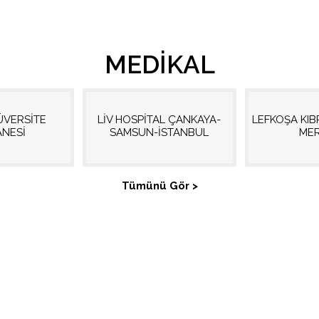
MEDIKAL
ÜVERSİTE
LİV HOSPİTAL ÇANKAYA-
LEFKOŞA KIB
ANESİ
SAMSUN-İSTANBUL
MER
Tümünü Gör >