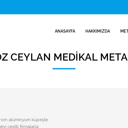
ANASAYFA
HAKKIMIZDA
ME
ÖZ CEYLAN MEDIKAL META
 krom alüminyum küpeşte
yi çeşitli firmalarla