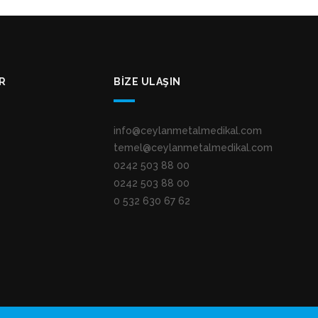
R
BIZE ULAŞIN
info@ceylanmetalmedikal.com
temel@ceylanmetalmedikal.com
0242 503 88 00
0242 503 88 00
0 532 630 67 62