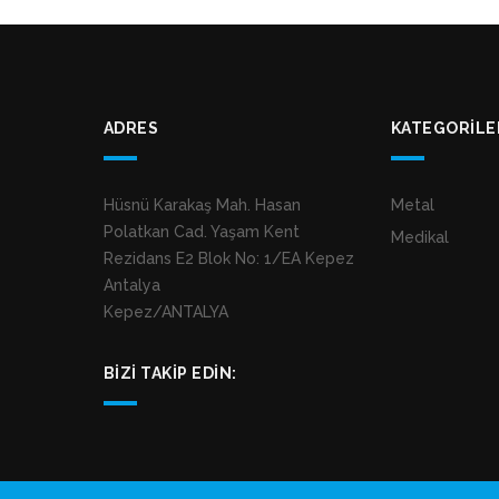
ADRES
KATEGORILE
Hüsnü Karakaş Mah. Hasan
Metal
Polatkan Cad. Yaşam Kent
Medikal
Rezidans E2 Blok No: 1/EA Kepez
Antalya
Kepez/ANTALYA
BIZI TAKIP EDIN: