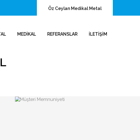
Öz Ceylan Medikal Metal
TAL
MEDIKAL
REFERANSLAR
İLETIŞIM
L